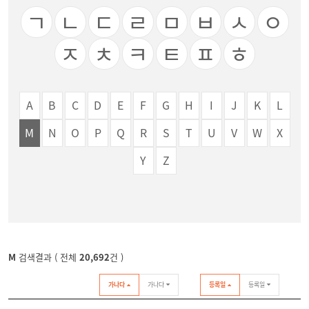
ㄱ
ㄴ
ㄷ
ㄹ
ㅁ
ㅂ
ㅅ
ㅇ
ㅈ
ㅊ
ㅋ
ㅌ
ㅍ
ㅎ
A
B
C
D
E
F
G
H
I
J
K
L
M
N
O
P
Q
R
S
T
U
V
W
X
Y
Z
M
검색결과 ( 전체
20,692
건 )
가나다
가나다
등록일
등록일