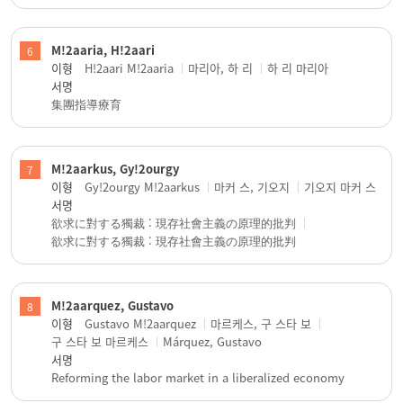
M!2aaria, H!2aari
6
이형
H!2aari M!2aaria
마리아, 하 리
하 리 마리아
서명
集團指導療育
M!2aarkus, Gy!2ourgy
7
이형
Gy!2ourgy M!2aarkus
마커 스, 기오지
기오지 마커 스
서명
欲求に對する獨裁 : 現存社會主義の原理的批判
欲求に對する獨裁 : 現存社會主義の原理的批判
M!2aarquez, Gustavo
8
이형
Gustavo M!2aarquez
마르케스, 구 스타 보
구 스타 보 마르케스
Márquez, Gustavo
서명
Reforming the labor market in a liberalized economy