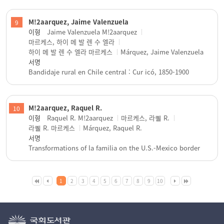
M!2aarquez, Jaime Valenzuela
9
이형
Jaime Valenzuela M!2aarquez
마르케스, 하이 메 발 렌 수 엘라
하이 메 발 렌 수 엘라 마르케스
Márquez, Jaime Valenzuela
서명
Bandidaje rural en Chile central : Cur icó, 1850-1900
M!2aarquez, Raquel R.
10
이형
Raquel R. M!2aarquez
마르케스, 라퀠 R.
라퀠 R. 마르케스
Márquez, Raquel R.
서명
Transformations of la familia on the U.S.-Mexico border
1
2
3
4
5
6
7
8
9
10