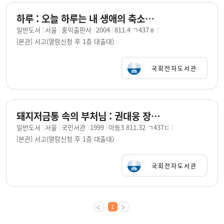
하루 : 오늘 하루는 내 생애의 축소판 / 권대웅 글 ; 바른손 그림
일반도서
서울
홍익출판사
2004
811.4 ㄱ437ㅎ
[본관] 서고(열람신청 후 1층 대출대)
국회전자도서관
돼지저금통 속의 부처님 : 권대웅 장편 창작동화 : 어린이의 마음을 키워 주는 불교동화 / 권대웅 글
일반도서
서울
국민서관
1999
아동3 811.32 ㄱ437ㄷ
[본관] 서고(열람신청 후 1층 대출대)
국회전자도서관
1