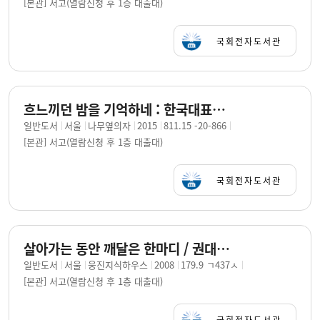
[본관] 서고(열람신청 후 1층 대출대)
국회전자도서관
흐느끼던 밤을 기억하네 : 한국대표시인 49인의 테마시집·엄마 / 고은, 강은교 외 지음 ; 서숙희 그림
일반도서
서울
나무옆의자
2015
811.15 -20-866
[본관] 서고(열람신청 후 1층 대출대)
국회전자도서관
살아가는 동안 깨달은 한마디 / 권대웅 지음
일반도서
서울
웅진지식하우스
2008
179.9 ㄱ437ㅅ
[본관] 서고(열람신청 후 1층 대출대)
국회전자도서관