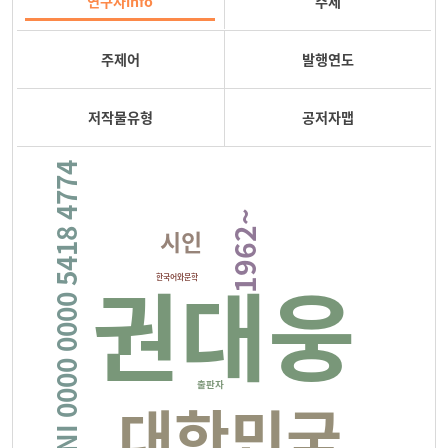
연구자info
주제
주제어
발행연도
저작물유형
공저자맵
ISNI 0000 0000 5418 4774
1962~
시인
권대웅
한국어와문학
출판자
대한민국