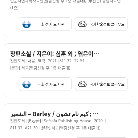
인문자연과학자료실(열람신청 후 1층 대출대), [부산관] 종합자료실
(1층)
국회전자도서관
국가학술정보 클라우드
장편소설 / 지은이: 심훈 외 ; 엮은이: 이광일, 배홍
일반도서
서울
역락
2021
811.32 -22-54
[본관] 서고(열람신청 후 1층 대출대)
국회전자도서관
국가학술정보 클라우드
الشعير = Barley / كيم نام تشون ; translator, كاهو كيم.
일반도서
[Egypt]
Sefsafa Publishing House
2020.
811.32 -A21-30
[본관] 서고(열람신청 후 1층 대출대)