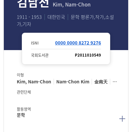
김남천
Kim, Nam-Chon
1911 - 1953
대한민국
문학 평론가,작가,소설
가,기자
0000 0000 8272 9276
ISNI
국회도서관
P2011010549
이형
Kim, Nam-Chon
Nam-Chon Kim
金南天
金孝植
관련단체
활동영역
문학