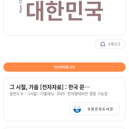
대한민국
오류신고
연구저작물 (
33
)
그 시절, 가을 [전자자료] : 한국 문인들이 남긴 계절 이야기 / 지은이: 김남천, 김영랑, 노천명, 방정환, 이상, 이효석, 채만식, 최서해
일반도서
[서울]
더플래닛
2025
전자형태로만 열람 가능함
국회전자도서관