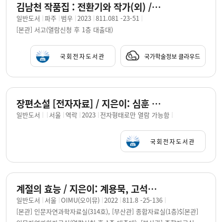
김남천 작품집 : 전환기와 작가(외) / 김남천 지음 ; 채호석 책임편집
일반도서
파주
범우
2023
811.081 -23-51
[본관] 서고(열람신청 후 1층 대출대)
국회전자도서관
국가학술정보 클라우드
장편소설 [전자자료] / 지은이: 심훈 외 ; 엮은이: 이광일, 배홍
일반도서
서울
역락
2023
전자형태로만 열람 가능함
국회전자도서관
계절의 효능 / 지은이: 계용묵, 고석규, 김남천, 김람인, 김영랑, 김현구, 박아지, 박인환, 방정환, 심훈 [외]
일반도서
서울
OIMU(오이뮤)
2022
811.8 -25-136
[본관] 인문자연과학자료실(314호), [부산관] 종합자료실(1층)$[본관]