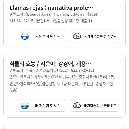
Llamas rojas : narrativa proletaria coreana / [Choi Seohae] ; traducción, Maitane Dóniz Fuentes, Hana Bak.
일반도서
[Buenos Aires]
Hwarang Editorial
[2024]
811.32 -A24-5
[본관] 서고(열람신청 후 1층 대출대)
국회전자도서관
국가학술정보 클라우드
식물의 효능 / 지은이: 강경애, 계용묵, 권태응, 김교신, 김남천, 김소월, 노자영, 마해송, 문덕수, 문일평 [외]
일반도서
서울
OIMU(오이뮤)
2024
811.8 -25-131
[본관] 인문자연과학자료실(314호), [부산관] 종합자료실(1층)$[본관]
인문자연과학자료실(열람신청 후 1층 대출대), [부산관] 종합자료실
(1층)
국회전자도서관
국가학술정보 클라우드