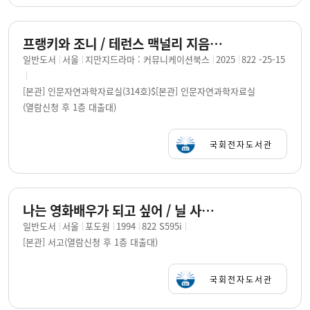
프랭키와 조니 / 테런스 맥널리 지음 ; 김철리 옮김
일반도서
서울
지만지드라마 : 커뮤니케이션북스
2025
822 -25-15
[본관] 인문자연과학자료실(314호)$[본관] 인문자연과학자료실
(열람신청 후 1층 대출대)
국회전자도서관
나는 영화배우가 되고 싶어 / 닐 사이먼 저 ; 김철리 역
일반도서
서울
포도원
1994
822 S595i
[본관] 서고(열람신청 후 1층 대출대)
국회전자도서관