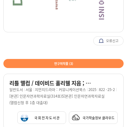
통역번역학
오류신고
연구저작물 (
3
)
리틀 맬컴 / 데이비드 홀리웰 지음 ; 김철리 옮김
일반도서
서울
지만지드라마 : 커뮤니케이션북스
2025
822 -25-2
[본관] 인문자연과학자료실(314호)$[본관] 인문자연과학자료실
(열람신청 후 1층 대출대)
국회전자도서관
국가학술정보 클라우드