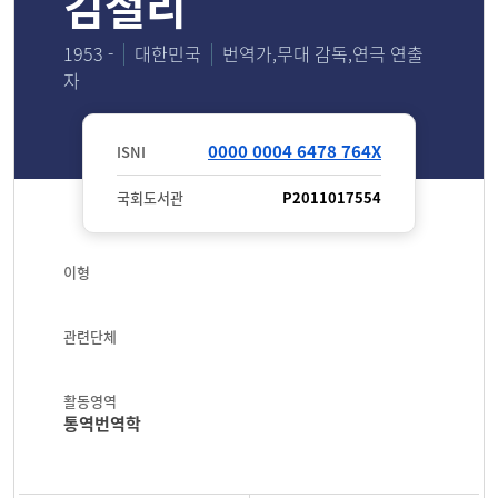
김철리
1953 -
대한민국
번역가,무대 감독,연극 연출
자
0000 0004 6478 764X
ISNI
국회도서관
P2011017554
이형
관련단체
활동영역
통역번역학