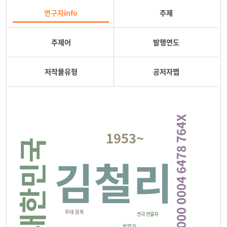
연구자info
주제
주제어
발행연도
저작물유형
공저자맵
ISNI 0000 0004 6478 764X
1953~
대한민국
김철리
무대 감독
연극 연출자
번역가