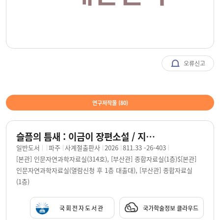
오류신고
연구저작물 (
80
)
슬픔의 틈새 : 이금이 장편소설 / 지은이: 이금이
일반도서
파주
사계절출판사
2026
811.33 -26-403
[본관] 인문자연과학자료실(314호), [부산관] 종합자료실(1층)$[본관]
인문자연과학자료실(열람신청 후 1층 대출대), [부산관] 종합자료실
(1층)
국회전자도서관
국가학술정보 클라우드