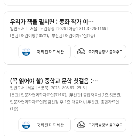
우리가 책을 펼치면 : 동화 작가 이금이의 어린이책을 읽고 쓰는 마음 / 이금이 글 ; 박현민, 오승민, 이소영, 이명애, 서현 그림
일반도서
서울
노란상상
2026
아동1 811.3 -26-1166
[본관] 어린이방(105호), [부산관] 어린이자료실(1층)
국회전자도서관
국가학술정보 클라우드
(꼭 읽어야 할) 중학교 문학 첫걸음 : 소설. 2 / 차오원쉬엔 외 지음 ; 전명진 그림 ; 한재진 엮음
일반도서
서울
스푼북
2025
808.83 -25-3
[본관] 인문자연과학자료실(314호), [부산관] 종합자료실(1층)$[본관]
인문자연과학자료실(열람신청 후 1층 대출대), [부산관] 종합자료실
(1층)
국회전자도서관
국가학술정보 클라우드