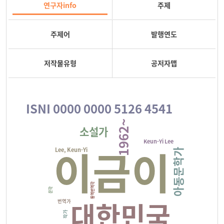
연구자info
주제
주제어
발행연도
저작물유형
공저자맵
ISNI 0000 0000 5126 4541
1962~
소설가
Keun-Yi Lee
이금이
Lee, Keun-Yi
아동문학가
통역번역학
문학
대한민국
번역가
작가