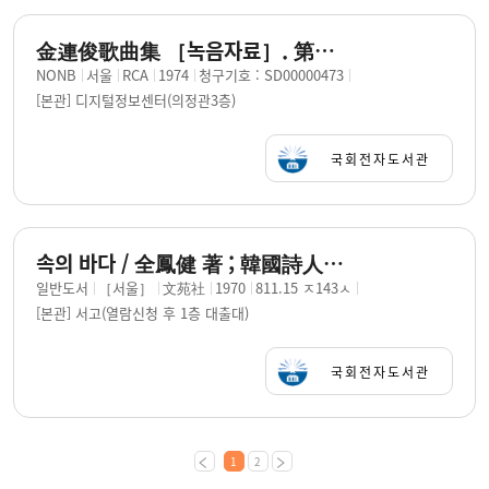
金連俊歌曲集 ［녹음자료］. 第六輯 / 김연준 작곡
NONB
서울
RCA
1974
청구기호 : SD00000473
[본관] 디지털정보센터(의정관3층)
국회전자도서관
속의 바다 / 全鳳健 著 ; 韓國詩人協會 編
일반도서
［서울］
文苑社
1970
811.15 ㅈ143ㅅ
[본관] 서고(열람신청 후 1층 대출대)
국회전자도서관
1
2