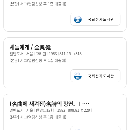
[본관] 서고(열람신청 후 1층 대출대)
국회전자도서관
새들에게 / 全鳳健
일반도서
서울
고려원
1983
811.15 ㄱ318
[본관] 서고(열람신청 후 1층 대출대)
국회전자도서관
(名曲에 새겨진)名詩의 향연. Ⅰ-Ⅲ / 金文影 編譯 ; 全鳳健 詩選
일반도서
서울
世進出版社
1982
808.81 ㅁ229
[본관] 서고(열람신청 후 1층 대출대)