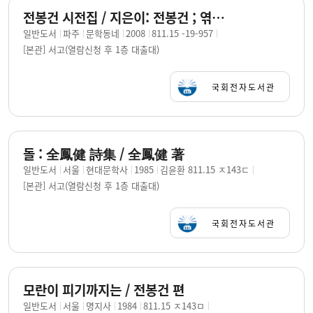
전봉건 시전집 / 지은이: 전봉건 ; 엮은이: 남진우
일반도서
파주
문학동네
2008
811.15 -19-957
[본관] 서고(열람신청 후 1층 대출대)
국회전자도서관
돌 : 全鳳健 詩集 / 全鳳健 著
일반도서
서울
현대문학사
1985
김윤환 811.15 ㅈ143ㄷ
[본관] 서고(열람신청 후 1층 대출대)
국회전자도서관
모란이 피기까지는 / 전봉건 편
일반도서
서울
명지사
1984
811.15 ㅈ143ㅁ