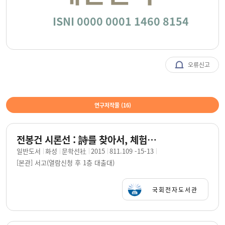
ISNI 0000 0001 1460 8154
오류신고
연구저작물 (
16
)
전봉건 시론선 : 詩를 찾아서, 체험적 시론과 단상들, 시 월평과 시론, 시집 서문과 후기, 편지글·기타, 생애 및 작품 연보 / 지은이: 전봉건
일반도서
화성
문학선社
2015
811.109 -15-13
[본관] 서고(열람신청 후 1층 대출대)
국회전자도서관