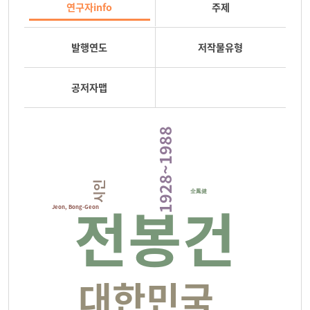
연구자info
주제
발행연도
저작물유형
공저자맵
1928~1988
시인
全鳳健
전봉건
Jeon, Bong-Geon
대한민국