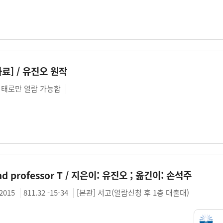
료] / 유진오 원작
태로만 열람 가능함
nd professor T / 지은이: 유진오 ; 옮긴이: 손석주
2015
811.32 -15-34
[본관] 서고(열람신청 후 1층 대출대)