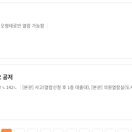
오형태로만 열람 가능함
오 공저
32 ㄴ142ㄴ
[본관] 서고(열람신청 후 1층 대출대), [본관] 의원열람실(도