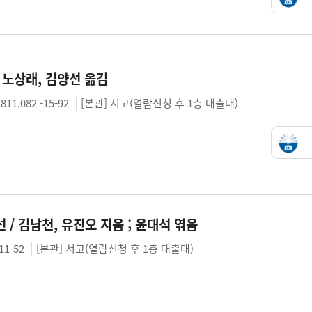
 노상래, 김양선 옮김
811.082 -15-92
[본관] 서고(열람신청 후 1층 대출대)
 / 김남천, 유진오 지음 ; 윤대석 엮음
-11-52
[본관] 서고(열람신청 후 1층 대출대)