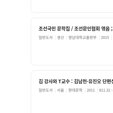
조선국민 문학집 / 조선문인협회 엮음 ;
일반도서
경산
영남대학교출판부
2015
김 강사와 T교수 : 김남천·유진오 단편선
일반도서
서울
현대문학
2011
811.32 