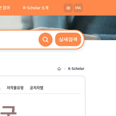
관 참여
K-Scholar 소개
상세검색
K-Scholar
도
저작물유형
공저자맵
국