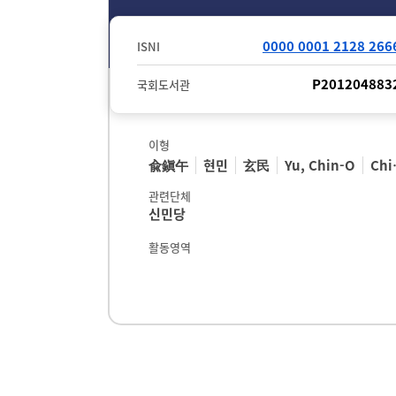
0000 0001 2128 266
ISNI
P201204883
국회도서관
이형
兪鎭午
현민
玄民
Yu, Chin-O
Chin-O Yu
관련단체
신민당
활동영역