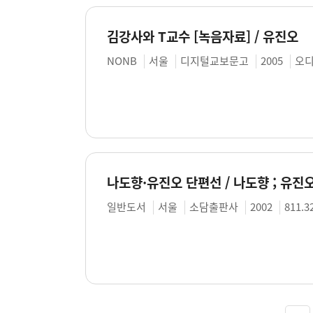
김강사와 T교수 [녹음자료] / 유진오
NONB
서울
디지털교보문고
2005
오디
나도향·유진오 단편선 / 나도향 ; 유진
일반도서
서울
소담출판사
2002
811.