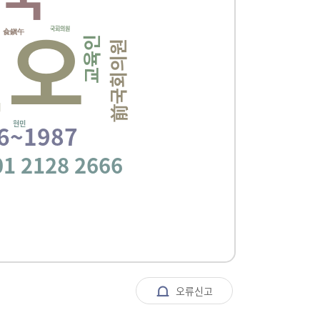
진오
국회의원
兪鎭午
교육인
前국회의원
현민
6~1987
01 2128 2666
오류신고