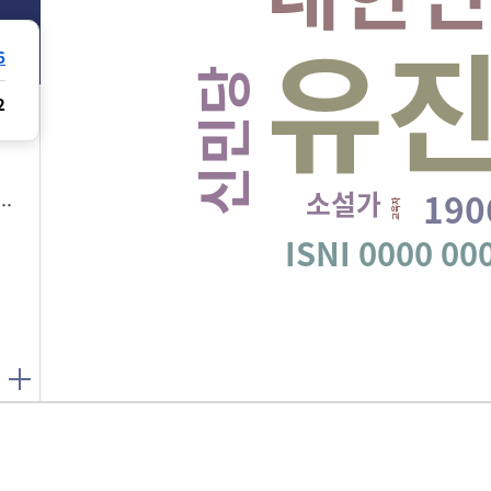
유
6
신민당
2
소설가
190
Yu, Jin-O
Jin-O Yu
교육자
ISNI 0000 00