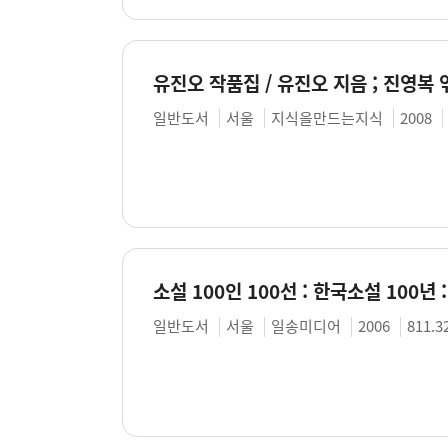
유진오 작품집 / 유진오 지음 ; 진영복 
일반도서
서울
지식을만드는지식
2008
소설 100인 100선 : 한국소설 100년
일반도서
서울
일송미디어
2006
811.3