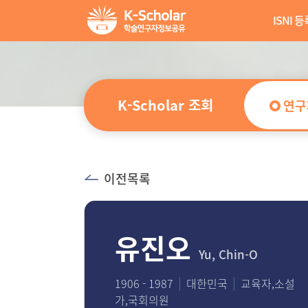
ISNI 등
K-Scholar 조회
연구
이전목록
유진오
Yu, Chin-O
1906 - 1987
대한민국
교육자,소설
가,국회의원