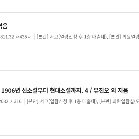
엮음
811.32 ㅇ435ㅇ
[본관] 서고(열람신청 후 1층 대출대), [본관] 의원열
 : 1906년 신소설부터 현대소설까지. 4 / 유진오 외 지음
2082 ㅅ316
[본관] 서고(열람신청 후 1층 대출대), [본관] 의원열람실(