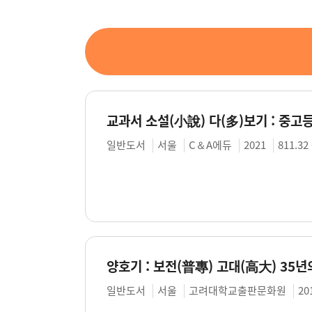
교과서 소설(小說) 다(多)보기 : 중고
일반도서
서울
C＆A에듀
2021
811.32 
양호기 : 보전(普專) 고대(高大) 35년
일반도서
서울
고려대학교출판문화원
20