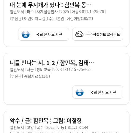
내 눈에 무지개가 떴다 : 함민복 동시집 / 지은이: 함민복 ; 그린이: 송선옥
일반도서
파주
사계절출판사
2025
아동3 811.1 -25-76
[부산관] 어린이자료실(1층), [본관] 어린이방(105호)
국회전자도서관
국가학술정보 클라우드
너를 만나는 시. 1-2 / 함민복, 김태은, 육기엽 엮음
일반도서
서울
창비교육
2023
811.15 -25-605
[부산관] 종합자료실(1층)
국회전자도서관
악수 / 글: 함민복 ; 그림: 이철형
일반도서
고양
국수
2023
아동1 811.1 ㅇ144