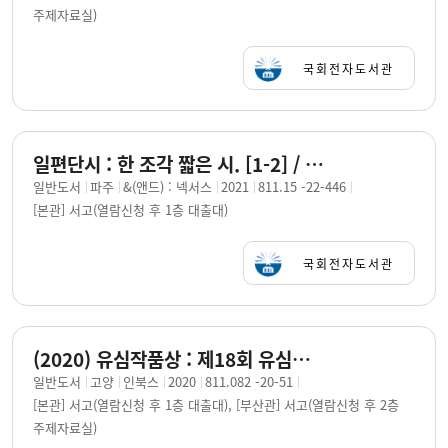
주제자료실)
국회전자도서관
일편단시 : 한 조각 짧은 시. [1-2] / 지은이: 나태주, 반칠환, 서정춘, 윤효, 함민복
일반도서
파주
&(앤드) : 넥서스
2021
811.15 -22-446
[본관] 서고(열람신청 후 1층 대출대)
국회전자도서관
(2020) 유심작품상 : 제18회 유심작품상 수상문집 / [지은이]: 함민복, 박시교, 이승하, 오탁번 ; 엮은이: 만해사상실천선양회
일반도서
고양
인북스
2020
811.082 -20-51
[본관] 서고(열람신청 후 1층 대출대), [부산관] 서고(열람신청 후 2층
주제자료실)