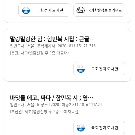
국회전자도서관
국가학술정보 클라우드
말랑말랑한 힘 : 함민복 시집 : 큰글자책 / 지은이: 함민복
일반도서
서울
문학세계사
2020
811.15 -21-313
[본관] 서고(열람신청 후 1층 대출대)
국회전자도서관
바닷물 에고, 짜다 / 함민복 시 ; 염혜원 그림
일반도서
서울
비룡소
2020
아동2 811.18 ㅂ111A2
[부산관] 서고(열람신청 후 2층 주제자료실)
국회전자도서관