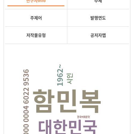
연구자info
주제
주제어
발행연도
저작물유형
공저자맵
1962~
ISNI 0000 0004 6022 9536
시인
함민복
대한민국
한국어와문학