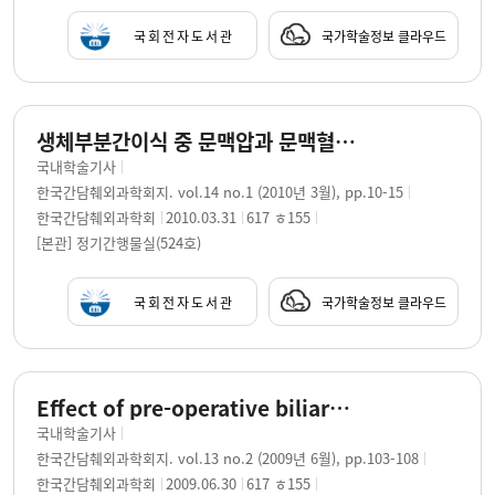
국회전자도서관
국가학술정보 클라우드
생체부분간이식 중 문맥압과 문맥혈류의 경시적 모니터링의 의의 / 배병구 ; 김봉완 ; 허위광 ; 왕희정 ; 김명욱
국내학술기사
한국간담췌외과학회지. vol.14 no.1 (2010년 3월), pp.10-15
한국간담췌외과학회
2010.03.31
617 ㅎ155
[본관] 정기간행물실(524호)
국회전자도서관
국가학술정보 클라우드
Effect of pre-operative biliary drainage on surgical outcomes after pancreaticoduodenectomy in patients with common bile duct cancer / Jae Myeong Lee ; Young Joo Lee ; Chan Wook Kim ; Ki Miung Moon ; Myung Wook Kim
국내학술기사
한국간담췌외과학회지. vol.13 no.2 (2009년 6월), pp.103-108
한국간담췌외과학회
2009.06.30
617 ㅎ155