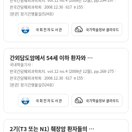
한국간담췌외과학회지. vol.12 no.4 (2008년 12월), pp.294-297
한국간담췌외과학회
2008.12.30
617 ㅎ155
[본관] 정기간행물실(524호)
국회전자도서관
국가학술정보 클라우드
간외담도암에서 54세 이하 환자와 75세 이상 고령 환자의 비교분석 / 변철수 ; 이재명 ; 김봉완 ; 김욱환 ; 왕희정 ; 김명욱
국내학술기사
한국간담췌외과학회지. vol.12 no.4 (2008년 12월), pp.268-275
한국간담췌외과학회
2008.12.30
617 ㅎ155
[본관] 정기간행물실(524호)
국회전자도서관
국가학술정보 클라우드
2기(T3 또는 N1) 췌장암 환자들의 수술 후 방사선치료의 성적 및 고찰 / 김상원 ; 전미선 ; 김명욱 ; 김욱환 ; 강석윤 ; 강승희 ; 오영택 ; 이선영 ; 양주노