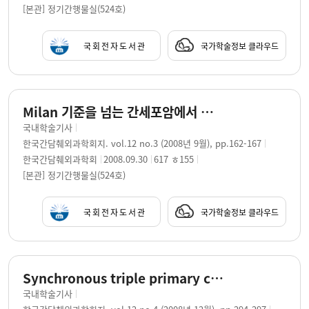
[본관] 정기간행물실(524호)
국회전자도서관
국가학술정보 클라우드
Milan 기준을 넘는 간세포암에서 생체부분 간이식 / 김봉완 ; 배병구 ; 박용근 ; 원재환 ; 배재익 ; 허위광 ; 왕희정 ; 김명욱
국내학술기사
한국간담췌외과학회지. vol.12 no.3 (2008년 9월), pp.162-167
한국간담췌외과학회
2008.09.30
617 ㅎ155
[본관] 정기간행물실(524호)
국회전자도서관
국가학술정보 클라우드
Synchronous triple primary cancers : liver, gallbladder and pancreas / Jae Myeong Lee ; Bong Wan Kim ; Hee-Jung Wang ; Myung Wook Kim
국내학술기사