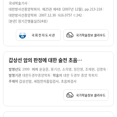
국내학술기사
대한방사선종양학회지. 제25권 제4호 (2007년 12월), pp.213-218
대한방사선종양학회
2007.12.30
616.0757 ㄷ242
[본관] 정기간행물실(524호)
국회전자도서관
국가학술정보 클라우드
갑상선 암의 판정에 대한 술전 초음파의 의의
발행년도
1999
저자
윤길훈, 류기선, 소의영, 정진영, 조재현, 김명욱
발행기관
대한두경부종양학회
학술지
대한 두경부 종양 학회지
주제어
갑상선암, 세침천자흡입검사, 초음파검사
국가학술정보 클라우드