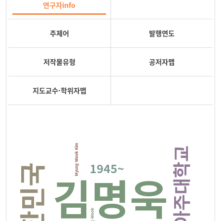
연구자info
주제어
발행연도
저작물유형
공저자맵
지도교수·학위자맵
Myung-Wook Kim
아주대학교
1945~
대한민국
김명욱