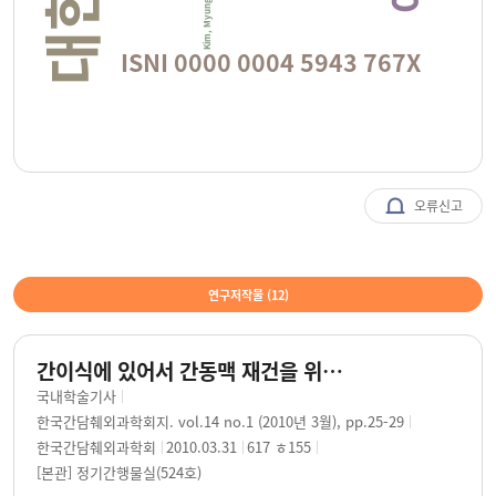
Kim, Myung-Wook
ISNI 0000 0004 5943 767X
오류신고
연구저작물 (
12
)
간이식에 있어서 간동맥 재건을 위한 미세혈관수술교육의 효과 : 미세수술교육부터 임상적용까지 / 허위광 ; 김봉완 ; 배병구 ; 왕희정 ; 김명욱
국내학술기사
한국간담췌외과학회지. vol.14 no.1 (2010년 3월), pp.25-29
한국간담췌외과학회
2010.03.31
617 ㅎ155
[본관] 정기간행물실(524호)