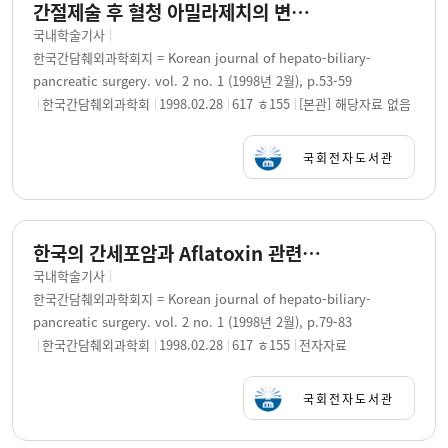
간절제술 후 혈청 아밀라제치의 변화 = Changes in Serum Amylase Level following Hepatic Resection / 손우영, 홍성우, 왕희정, 김명욱
국내학술기사
한국간담췌외과학회지 = Korean journal of hepato-biliary-
pancreatic surgery. vol. 2 no. 1 (1998년 2월), p.53-59
한국간담췌외과학회
1998.02.28
617 ㅎ155
[본관] 해당자료 없음
국회전자도서관
한국의 간세포암과 Aflatoxin 관련 p53 condon249 점돌연변이와의 관계 = Aflatoxin Related p53 Codon 249 Point Mutation in Korean Hepatocellular Carcinoma / 왕희정, 홍성우, 박영석, 김욱환, 김명욱
국내학술기사
한국간담췌외과학회지 = Korean journal of hepato-biliary-
pancreatic surgery. vol. 2 no. 1 (1998년 2월), p.79-83
한국간담췌외과학회
1998.02.28
617 ㅎ155
전자자료
국회전자도서관