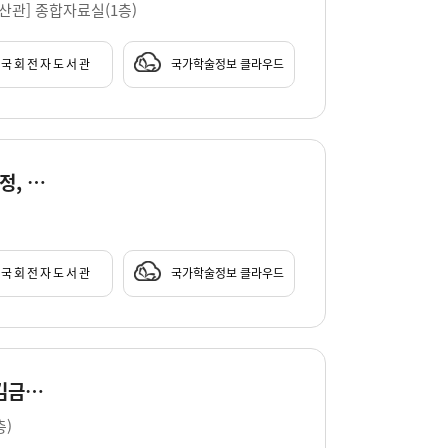
부산관] 종합자료실(1층)
국회전자도서관
국가학술정보 클라우드
낯설거나 새로운 : 뜻밖의 길에 대한 장르불문 산문집 / 지은이: 오은, 문보영, 김혼비, 정용준, 윤혜정, 박선영, 박세회, 강보라
국회전자도서관
국가학술정보 클라우드
스무 낮 읽고 스무 밤 느끼다 : 짧은 소설 스무 편 / 지은이: 박완서, 정이현, 이기호, 김숨, 이승우, 김금희, 손보미, 백수린, 정지돈, 박서련 [외]
층)