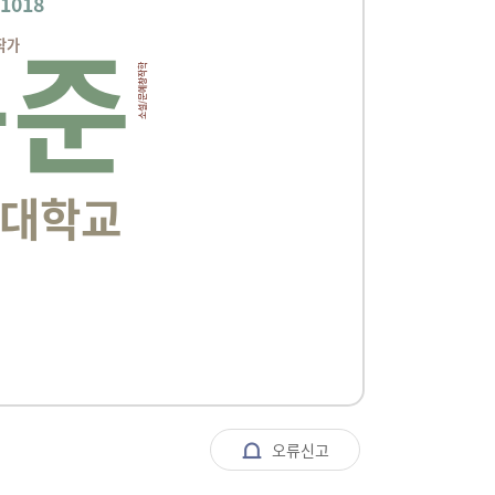
 1018
용준
작가
소설/문예창작학
대학교
오류신고