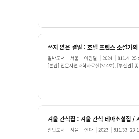
일반도서
서울
아침달
2024
811.4 -25-
[본관] 인문자연과학자료실(314호), [부산관] 
겨울 간식집 : 겨울 간식 테마소설집 / 
일반도서
서울
읻다
2023
811.33 -23-