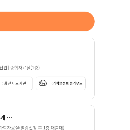
부산관] 종합자료실(1층)
국회전자도서관
국가학술정보 클라우드
나만 아는 단어 : 늘 따라오는 것, 쫓아오는 것, 나를 숨게 하지 않는 것, 무자비한 것, 그러나 모두에게 공평한 것 / 지은이: 김화진, 황유원, 정용준, 임선우, 권누리, 김선형, 김복희, 유선혜, 정수윤, 김서해
연과학자료실(열람신청 후 1층 대출대)