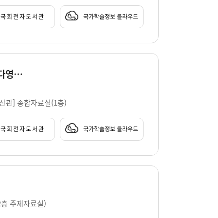
국회전자도서관
국가학술정보 클라우드
쓰지 않은 결말 : 호텔 프린스 소설가의 방 10주년 기념 에세이 앤솔러지 check-out / 지은이: 우다영, 도재경, 정용준, 최정나, 김성중, 김덕희, 정은, 이민진, 이지, 민병훈 [외]
부산관] 종합자료실(1층)
국회전자도서관
국가학술정보 클라우드
 2층 주제자료실)