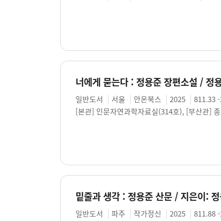
너에게 묻는다 : 정용준 장편소설 / 정
일반도서
서울
안온북스
2025
811.33 
[본관] 인문자연과학자료실(314호), [부산관] 
밑줄과 생각 : 정용준 산문 / 지은이: 
일반도서
파주
작가정신
2025
811.88 