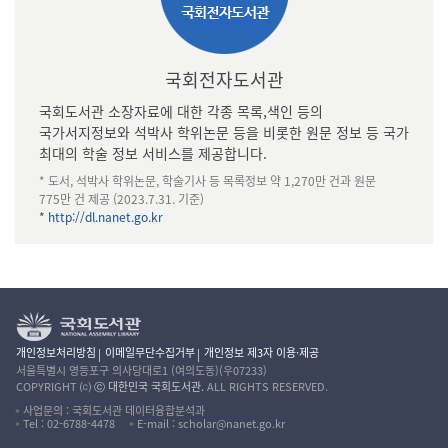
국회전자도서관
국회도서관 소장자료에 대한 각종 목록,색인 등의
국가서지정보와 석박사 학위논문 등을 비롯한 원문 정보 등 국가
최대의 학술 정보 서비스를 제공합니다.
* 도서, 석박사 학위논문, 학술기사 등 목록정보 약 1,270만 건과 원문
775만 건 제공 (2023.7.31. 기준)
*
http://dl.nanet.go.kr
개인정보처리방침
이메일무단수집거부
개인정보 제3자 이용·제공
서울특별시 영등포구 의사당대로1 (여의도동)(우07233)
COPYRIGHT ⒞
ⓒ 대한민국 국회도서관.
ALL RIGHTS RESERVED.
사업문의 : 국회도서관 데이터융합분석과
Tel : 02-6788-4478
E-mail : scholar@nanet.go.kr